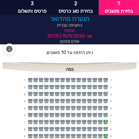
3
2
1
בחירת מושבים
בחירת סוג כרטיס
פרטים ותשלום
הנערה מהדואר
כתוביות: עברית
הבימה
שני 10/8/2026
| 20:00
אולם מסקין
ניתן להזמין עד 10 מושבים.
במה
1
1
2
2
3
3
4
4
5
5
6
6
15
7
7
8
8
15
9
9