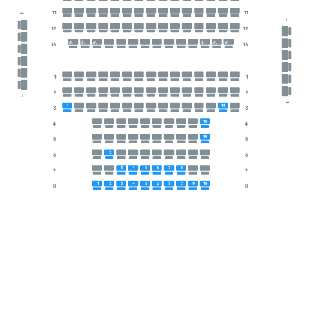
11
11
1
1
12
12
13
13
1
1
2
2
1
1
1
14
3
3
10
4
4
10
5
5
2
6
6
3
4
5
6
7
8
7
7
1
2
3
4
5
6
7
8
9
10
8
8