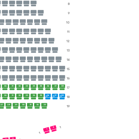
8
9
10
11
12
13
14
15
16
30
31
32
33
34
35
36
37
38
17
30
31
32
33
34
35
36
37
38
18
27
28
29
30
31
32
33
19
1
2
1
1
2
1