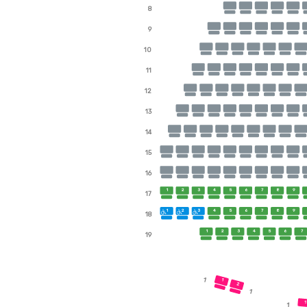
8
9
10
11
12
13
14
15
16
1
2
3
4
5
6
7
8
9
17
1
2
3
4
5
6
7
8
9
18
1
2
3
4
5
6
7
19
1
1
2
1
1
1