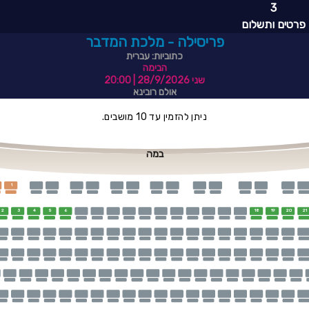
3
פרטים ותשלום
פריסילה - מלכת המדבר
כתוביות: עברית
הבימה
שני 28/9/2026
| 20:00
אולם רובינא
ניתן להזמין עד 10 מושבים.
במה
1
2
3
4
5
6
18
19
20
21