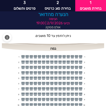
3
2
1
בחירת מושבים
בחירת סוג כרטיס
פרטים ותשלום
הנערה מהדואר
הבימה
רביעי 2/9/2026
| 19:00
אולם מסקין
ניתן להזמין עד 10 מושבים.
במה
1
1
2
2
3
3
4
4
5
5
6
6
7
7
8
8
9
9
10
10